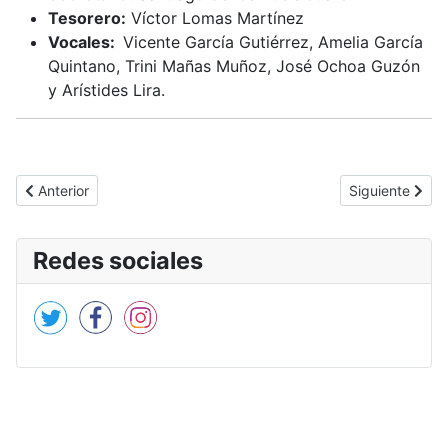
Tesorero:
Víctor Lomas Martínez
Vocales:
Vicente García Gutiérrez, Amelia García
Quintano, Trini Mañas Muñoz, José Ochoa Guzón
y Arístides Lira.
Artículo anterior: Nuestra história
Artículo sigui
Anterior
Siguiente
Redes sociales