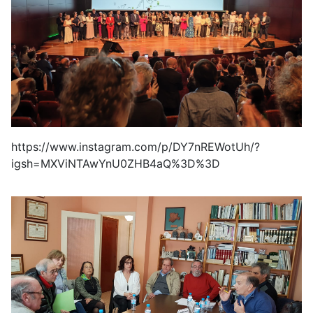
https://www.instagram.com/p/DY7nREWotUh/?
igsh=MXViNTAwYnU0ZHB4aQ%3D%3D